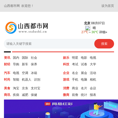
山西都市网 欢迎您！
设为首页
资讯
国内
国际
社会
娱乐
明星
电影
电视
财经
导购
新车
保养
科技
考试
试卷
大学
汽车
电视
空调
冰箱
企业
名企
展会
活动
时尚
智能
机器人
识别
游戏
手机
电脑
相机
美食
淘宝
京东
支付宝
消费
商业
名片
会议
商讯
疾病
减肥
保健
微商
前詹
统计
报表