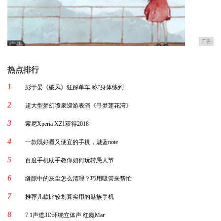
广告
热点排行
1
彭于晏《破风》狂踩单车 称“身体练到
2
超大型梦幻喷泉巡游表演《寻梦莲花湾》
3
索尼Xperia XZ1获得2018
4
一款既好看又便宜的手机，魅蓝note
5
百度手机助手教你如何玩转愚人节
6
缝隙中的灰尘怎么清理？巧用吸管来帮忙
7
推荐几款比较划算实用的魅族手机
8
7.1声道3D环绕立体声 红魔Mar