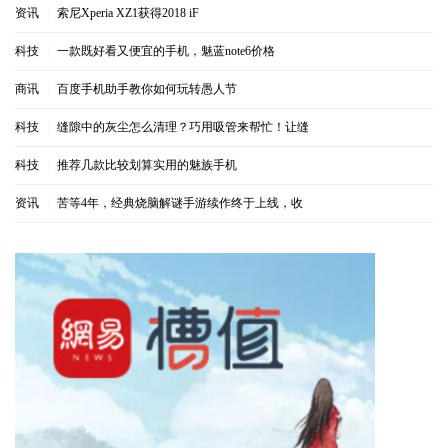
资讯
|
索尼Xperia XZ1获得2018 iF
科技
|
一款既好看又便宜的手机，魅蓝note6价格
商讯
|
百度手机助手教你如何玩转愚人节
科技
|
缝隙中的灰尘怎么清理？巧用吸管来帮忙！让缝
科技
|
推荐几款比较划算实用的魅族手机
资讯
|
苦等4年，经典烧脑解谜手游续作终于上线，收