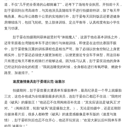
道，不仅“几乎把全香港的山都骑遍了”，还考下了场地专业执照。开拍前十天，
彭于晏回到台湾高雄市，与其他演员及随组车手进行拍摄前特训，除了每天早
晚燕巢、寿山等公路数十公里的实地骑行外，彭于晏每天回到饭店还要进健身
房继续练习，包括飞轮机、垫上肢体训练、定点平衡等，认真程度有如小学生
复习功课。
彭于晏在拍摄期间获林超贤封号“体能魔人”，这源于他在基本训练之外，
还常常跟着台湾随组单车手进行骑行与体能训练，即便是在这些比赛国手眼
中，彭于晏密集沉重的训练课程也是相当严苛。除了必须以饮食控制让上身更
精实外，彭于晏还必须使大腿更加粗壮，以便更接近专业车手体型，而这目标
只有透过每天不断长程骑行才能够达成。因为练习认真，彭于晏笑说他的身体
已经达到自动化的程度：“我就连睡觉的时候，全身都在进行有氧呼吸、燃烧卡
路里、加速排汗。”
速度激情兼具彭于晏堪比范·迪塞尔
拍摄期间，彭于晏曾屡次遭遇单车爆胎事件，最高纪录是一个早上就爆胎
三次，这也令他成为全组爆胎最多的演员，连彭于晏自己都忍不住说：“我绝对
是《破风》的爆胎王！”他还忍不住用闽南语补充道：“其实应该说是'破风王'才
对。”（闽南语里，轮胎“破风”就是爆胎之意。）。无论是拍摄中，还是近期部
分媒体看片后，很多人都称赞《破风》的速度感极像是单车版的《速度与激
情》，彭于晏听到后也忍不住开心，他还开玩笑说：“欢迎大家以后叫我单车界
的范·迪塞尔！”