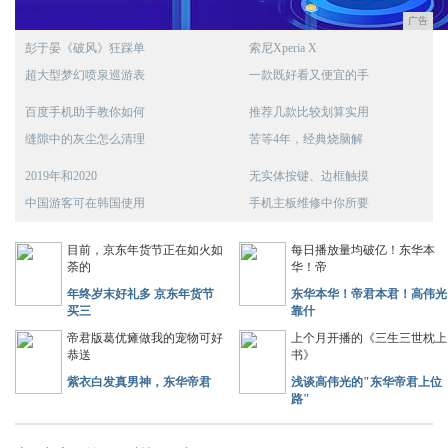
广告
彭于晏《破风》狂踩单
索尼Xperia X
超大型梦幻喷泉巡游表
一款既好看又便宜的手
百度手机助手教你如何
推荐几款比较划算实用
缝隙中的灰尘怎么清理
苦等4年，经典烧脑解
2019年和2020
无实体按键、边框触摸
中国游客可在韩国使用
手机主板维修中你所要
目前，京东年货节正在如火如
每日播放量均破亿！东华本
荼的
华！帝
年终岁末好礼多 京东年货节
东华本华！帝君本君！高伟光
买三
靠什
帝君版葛优瘫做我的宠物可好
上个月开播的《三生三世枕上
恭送
书》
紫衣白发真男神，东华帝君
浅谈高伟光的"东华帝君上位
路"