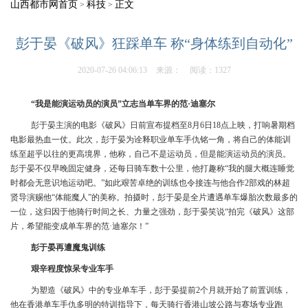
山西都市网首页
科技
正文
>
>
彭于晏《破风》狂踩单车 称“身体练到自动化”
2020-07-26 04:06:13
来源：
阅读：1327
“我是能演运动员的演员”立志当单车界的范·迪塞尔
彭于晏主演的电影《破风》日前宣布提档至8月6日18点上映，打响暑期档
电影最热血一仗。此次，彭于晏为诠释职业单车手仇铭一角，将自己的体能训
练至超乎以往的更高境界，他称，自己不是运动员，但是能演运动员的演员。
彭于晏不仅早晚固定健身，还每日骑车数十公里，他打趣称“我的腿大概连睡觉
时都会无意识地运动吧。”如此艰苦卓绝的训练也令接连与他合作2部戏的林超
贤导演赐他“体能魔人”的美称。拍摄时，彭于晏是全片遭遇单车爆胎次数最多的
一位，这归因于他骑行时间之长、力量之强劲，彭于晏笑说“拍完《破风》这部
片，希望能变成单车界的范·迪塞尔！”
彭于晏再遭魔鬼训练
艰辛程度惊呆专业车手
为塑造《破风》中的专业单车手，彭于晏提前2个月就开始了前置训练，
他在香港单车手仇多明的特训指导下，每天骑行香港山坡公路与赛场专业跑