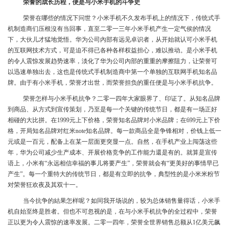
荣誉的成长历程，便是与小米手机的斗争史
荣誉在哪些的情况下问世？小米手机不久发布手机上的情况下，传统式手
机制造商们压根沒有当回事，直至二零一三年小米手机产生一定气侯的情况
下，大伙儿才猛地觉悟。华为公司內部有远见卓识者，从开始就认可小米手机
的互联网技术方式，可是迫不得已各种各样权益担心，难以推动。是小米手机
的令人震惊发展趋势速率，淡化了华为公司內部的重重的摩擦阻力，让荣誉可
以迅速单独出去，这也是传统式手机制造商中第一个单独的互联网手机知名品
牌。由于有小米手机，荣誉才出世，而荣誉担负的重任便是与小米手机抗争。
荣誉怎样与小米手机抗争？二零一四年大家眼界了、印证了。从知名品牌
到商品、从方式到宣传策划，乃至是每一个关键的传统节日，都是有一场正好
相碰的大比拼。在1999元上下价格，荣誉知名品牌对小米品牌；在699元上下价
格，开局知名品牌对红米note知名品牌。每一款商品全是争锋相对，价钱上低一
元或是一百元，配备上在某一层面更突显一点。自然，在手机产业上闯荡这些
年，华为公司减少生产成本、开展价格竞争的工作能力還是有的。就算是宣传
语上，小米有“永远相信幸福的事儿将要产生”，荣誉就会有“更美好的事情早已
产生”。每一个重特大的传统节日，都是有立即的抗争，典型性的是小米米粉节
对荣誉狂欢夜及其双十一。
当今抗争的結果怎样呢？如同我开场说的，较为总体销售量得话，小米手
机自始至终是胜者。但也不可忽视的是，在与小米手机抗争的全过程中，荣誉
正以更为令人震惊的速率发展。二零一四年，荣誉全世界销售总额从1亿美元飙