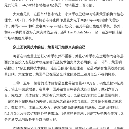
元的记录；24小时销售总额超3亿美元，总销量达二百万部。
大家也见到，在国外销售市场上，小米手机已经学习培训荣誉的协作核心
理念。4月7日，小米手机公布停止同印尼较大电子商务Flipkart的独家代理协
作，并同amazon和印度电商Snapdeal签订协议，在其平台出售红米手机。另外，
和Airtel协同开设好几家实体线店铺，还和The Mobile Store一起，在选中的店铺
市场销售红米手机。
穿上互联网技术的鞋，荣誉刚开始做真实的自己
可否在销售量上追赶小米手机并不重要，并且小米手机在运用和內容等层
面的资金投入也是技术领先荣誉乃至技术领先华为公司的。前一环节，荣誉明
确提出了“穿互联网技术的鞋，走自己的路”基础理论，它是对荣誉发展线路的經
典归纳。大家发觉，荣誉早已在经济全球化的路面上迈开坚定不移的脚步。
二零一五年，荣誉的总体目标是全世界销售量4000万台，销售总额50亿美
元，较上年完成增涨。在其中，国外销售目标要完成四倍提高，做到六百万
台。完成这一总体目标，荣誉有几大着力点，也是做真实的自己的重要措施。
一是坚持不懈以商品为关键，献给完美高新科技与感受。尤其是不断推进续航
力、数据信号、质量三大DNA，并逐渐提高别的层面的感受。二是因时制宜，
以1 N X运营模式扩展国外销售市场。1是主销售网站，N是市场销售合作方，X
是沟通交流的服务平台或消费人群。
伴随着在经济全球化路面上的越来越远，荣誉已不是一个追赶者，只是变