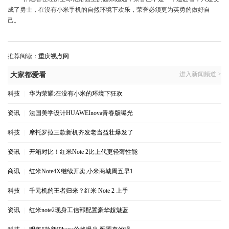
成了勇士，在沒有小米手机的自然环境下欢乐，荣誉必须更为英勇的做好自
己。
推荐阅读：
重庆视点网
进入新闻频道 >
大家都爱看
科技
|
华为荣耀:在没有小米的环境下狂欢
资讯
|
法国美学设计HUAWEInova青春版曝光
科技
|
摩托罗拉三款新机齐发老当益壮爆发了
资讯
|
开箱对比！红米Note 2比上代更轻薄性能
商讯
|
红米Note4X继续开卖,小米商城周五早1
科技
|
千元机的王者归来？红米 Note 2 上手
资讯
|
红米note2现身工信部配置豪华超魅蓝