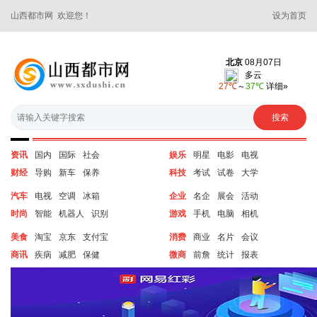
山西都市网 欢迎您！
设为首页
资讯
国内
国际
社会
娱乐
明星
电影
电视
财经
导购
新车
保养
科技
考试
试卷
大学
汽车
电视
空调
冰箱
企业
名企
展会
活动
时尚
智能
机器人
识别
游戏
手机
电脑
相机
美食
淘宝
京东
支付宝
消费
商业
名片
会议
商讯
疾病
减肥
保健
微商
前詹
统计
报表