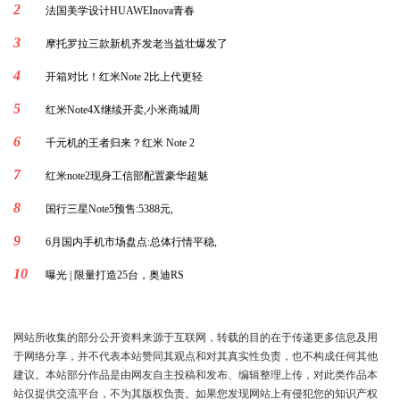
2
法国美学设计HUAWEInova青春
3
摩托罗拉三款新机齐发老当益壮爆发了
4
开箱对比！红米Note 2比上代更轻
5
红米Note4X继续开卖,小米商城周
6
千元机的王者归来？红米 Note 2
7
红米note2现身工信部配置豪华超魅
8
国行三星Note5预售:5388元,
9
6月国内手机市场盘点:总体行情平稳,
10
曝光 | 限量打造25台，奥迪RS
网站所收集的部分公开资料来源于互联网，转载的目的在于传递更多信息及用
于网络分享，并不代表本站赞同其观点和对其真实性负责，也不构成任何其他
建议。本站部分作品是由网友自主投稿和发布、编辑整理上传，对此类作品本
站仅提供交流平台，不为其版权负责。如果您发现网站上有侵犯您的知识产权