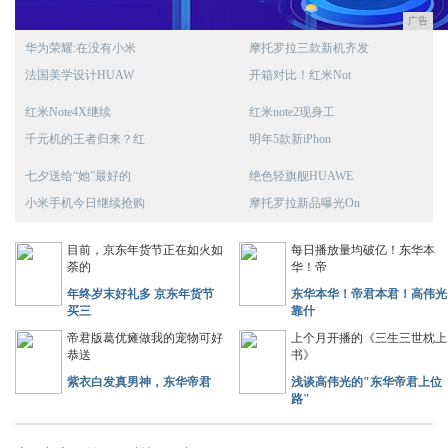
广告
华为荣耀:在没有小米
摩托罗拉三款新机齐发
法国美学设计HUAW
开箱对比！红米Not
红米Note4X继续
红米note2现身工
千元机的王者归来？红
明年5款新iPhon
七夕送给“她”最好的
绝色轻旗舰HUAWE
小米手机今日继续抢购
摩托罗拉新品曝光On
目前，京东年货节正在如火如
每日播放量均破亿！东华本
荼的
华！帝
年终岁末好礼多 京东年货节
东华本华！帝君本君！高伟光
买三
靠什
帝君版葛优瘫做我的宠物可好
上个月开播的《三生三世枕上
恭送
书》
紫衣白发真男神，东华帝君
浅谈高伟光的"东华帝君上位
路"