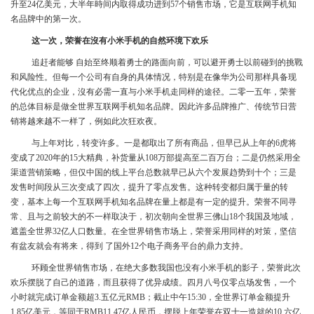
升至24亿美元，大半年時间内取得成功进到57个销售市场，它是互联网手机知
名品牌中的第一次。
这一次，荣誉在沒有小米手机的自然环境下欢乐
追赶者能够 自始至终顺着勇士的路面向前，可以避开勇士以前碰到的挑戰
和风险性。但每一个公司有自身的具体情况，特别是在像华为公司那样具备现
代化优点的企业，沒有必需一直与小米手机走同样的途径。二零一五年，荣誉
的总体目标是做全世界互联网手机知名品牌。因此许多品牌推广、传统节日营
销将越来越不一样了，例如此次狂欢夜。
与上年对比，转变许多。一是都取出了所有商品，但早已从上年的6虎将
变成了2020年的15大精典，补货量从108万部提高至二百万台；二是仍然采用全
渠道营销策略，但仅中国的线上平台总数就早已从六个发展趋势到十个；三是
发售时间段从三次变成了四次，提升了零点发售。这种转变都归属于量的转
变，基本上每一个互联网手机知名品牌在量上都是有一定的提升。荣誉不同寻
常、且与之前较大的不一样取决于，初次朝向全世界三佛山18个我国及地域，
遮盖全世界32亿人口数量。在全世界销售市场上，荣誉采用同样的对策，坚信
有盆友就会有将来，得到 了国外12个电子商务平台的鼎力支持。
环顾全世界销售市场，在绝大多数我国也没有小米手机的影子，荣誉此次
欢乐摆脱了自己的道路，而且获得了优异成绩。四月八号仅零点场发售，一个
小时就完成订单金额超3.五亿元RMB；截止中午15:30，全世界订单金额提升
1.85亿美元，等同于RMB11.47亿人民币，摆脱上年荣誉在双十一造就的10.六亿