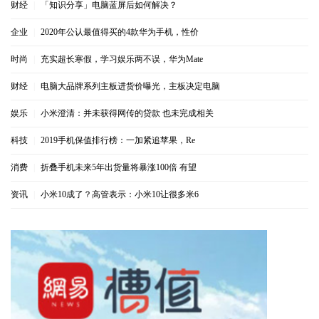
财经
|
「知识分享」电脑蓝屏后如何解决？
企业
|
2020年公认最值得买的4款华为手机，性价
时尚
|
充实超长寒假，学习娱乐两不误，华为Mate
财经
|
电脑大品牌系列主板进货价曝光，主板决定电脑
娱乐
|
小米澄清：并未获得网传的贷款 也未完成相关
科技
|
2019手机保值排行榜：一加紧追苹果，Re
消费
|
折叠手机未来5年出货量将暴涨100倍 有望
资讯
|
小米10成了？高管表示：小米10让很多米6