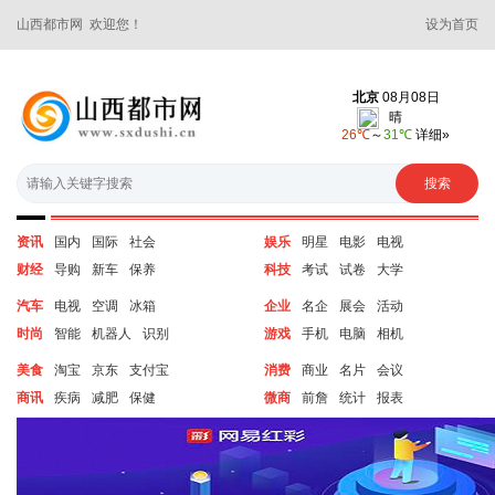
山西都市网 欢迎您！
设为首页
资讯
国内
国际
社会
娱乐
明星
电影
电视
财经
导购
新车
保养
科技
考试
试卷
大学
汽车
电视
空调
冰箱
企业
名企
展会
活动
时尚
智能
机器人
识别
游戏
手机
电脑
相机
美食
淘宝
京东
支付宝
消费
商业
名片
会议
商讯
疾病
减肥
保健
微商
前詹
统计
报表