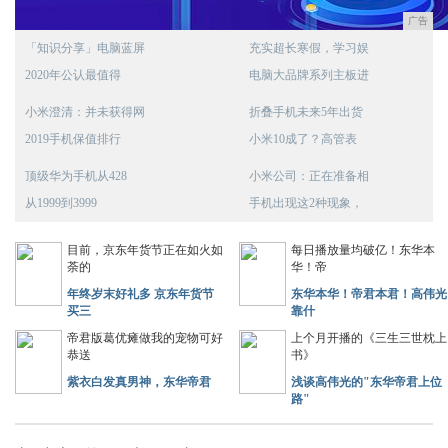
广告
「知识分享」电脑蓝屏
充实超长寒假，学习娱
2020年公认最值得
电脑大品牌系列主板进
小米澄清：并未获得网
折叠手机未来5年出货
2019手机保值排行
小米10成了？高管表
顶级华为手机从428
小米公司：正在准备相
从1999到3999
手机出现这2种现象，
目前，京东年货节正在如火如
每日播放量均破亿！东华本
荼的
华！帝
年终岁末好礼多 京东年货节
东华本华！帝君本君！高伟光
买三
靠什
帝君版葛优瘫做我的宠物可好
上个月开播的《三生三世枕上
恭送
书》
紫衣白发真男神，东华帝君
浅谈高伟光的"东华帝君上位
路"