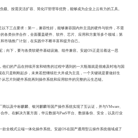
负载、按需灵活扩容、简化IT管理等优势，能够成为企业上云有力的工具。
满足以下三点要求：第一，兼容性好，能够兼容国内外主流的硬件与软件，不需
中的各类伙伴合作，全面覆盖硬件、软件、芯片、应用和方案等多个领域；第
道和市场推广计划，在实践中不断丰富和提升自己。
配；向下，要与各类软硬件基础设施、组件兼容。安超OS正是沿着这一思
，他们的产品在持续开发和销售的过程中遇到的一大瓶颈就是很难及时地与国
现在只是刚刚起步，未来若想继续壮大并成为主流，一个关键就是要做好生
个从芯片到硬件系统再到操作系统和应用软件的完整的云生态链。
商以及中标麒麟、银河麒麟等国产操作系统实现了互认证，并与VMware、
战略合作。在解决方案方面，华云数据与PaaS平台、数据备份、安全，以及行业
一款全栈式云端一体化操作系统。安超OS在国产通用型云操作系统领域成了