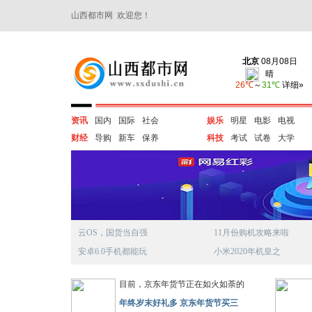
山西都市网 欢迎您！
资讯
国内
国际
社会
娱乐
明星
电影
电视
财经
导购
新车
保养
科技
考试
试卷
大学
云OS，国货当自强
11月份购机攻略来啦
安卓6.0手机都能玩
小米2020年机皇之
目前，京东年货节正在如火如荼的
年终岁末好礼多 京东年货节买三