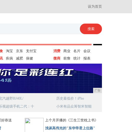
设为首页
食
淘宝
京东
支付宝
消费
商业
名片
会议
讯
疾病
减肥
保健
微商
前詹
统计
报表
广告
北汽越野BJ40L/
历史最低价！iPho
乐视超级手机二代：十
小米有品众筹智米智能
可好恭送
上个月开播的《三生三世枕上书》
君
浅谈高伟光的"东华帝君上位路"