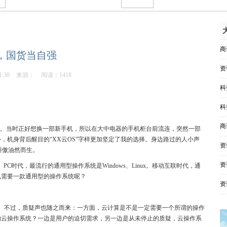
商
S，国货当自强
资
1:30
来源：
阅读：1418
科
科
商
前。当时正好想换一部新手机，所以在大中电器的手机柜台前流连，突然一部
，机身背后醒目的“XX云OS”字样更加坚定了我的选择。身边路过的人小声
资
骄傲油然而生。
资
C时代，最流行的通用型操作系统是Windows、Linux。移动互联时代，通
是也需要一款通用型的操作系统呢？
资
众。不过，质疑声也随之而来：一方面，云计算是不是一定需要一个所谓的操作
的云操作系统？一边是用户的迫切需求，另一边是从未停止的质疑，云操作系