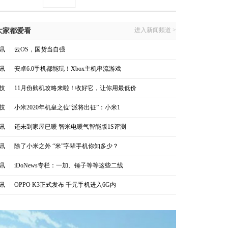
进入新闻频道 >
大家都爱看
讯
|
云OS，国货当自强
讯
|
安卓6.0手机都能玩！Xbox主机串流游戏
技
|
11月份购机攻略来啦！收好它，让你用最低价
技
|
小米2020年机皇之位“派将出征”：小米1
讯
|
还未到家屋已暖 智米电暖气智能版1S评测
讯
|
除了小米之外 “米”字辈手机你知多少？
讯
|
iDoNews专栏：一加、锤子等等这些二线
讯
|
OPPO K3正式发布 千元手机进入6G内