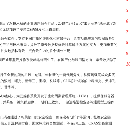
5
6
出了双技术栈的企业级超融合产品，2019年3月1日又“出人意料”地完成了对
收购无疑加速了安超OS的研发和上市周期。
7
本低的超融合软件，支持不同厂商的虚拟化和容器平台，具有功能丰富的数据服务功
8
数据的产品与技术布局，提升了华云数据整体云计算解决方案的实力，更加重要的
、扩大包括私有云、混合云在内的多个细分市场。
9
OS国产通用型云操作系统就这样诞生了。在国产化与通用型方向，华云数据做了
1
进行了全新的架构扩展，创建并维护新的一套代码分支，从源码级完成众多底
域的浪潮、曙光、新华三、宝德、长城等，CPU芯片领域的中科海光、天津飞
度、普华等。
M为核心，为云操作系统开发了生命周期管理系统（LCM），提供像服务器
搭建，并具备一键集群启停、一键日志收集、一键运维巡检业务等通用型云操作
代码都通过了相关部门的安全检查，确保没有“后门”等漏洞，杜绝安全隐
云开源解决方案、国家标准符合性测试、等保2.0三级、CNAS实验室测