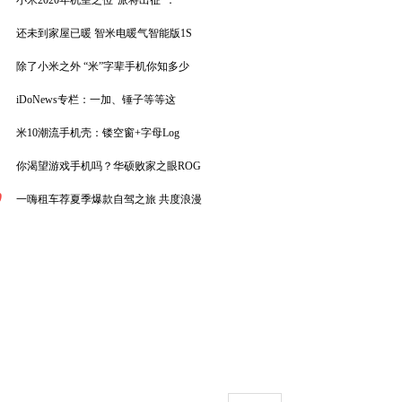
小米2020年机皇之位“派将出征”：
还未到家屋已暖 智米电暖气智能版1S
除了小米之外 “米”字辈手机你知多少
iDoNews专栏：一加、锤子等等这
米10潮流手机壳：镂空窗+字母Log
你渴望游戏手机吗？华硕败家之眼ROG
0
一嗨租车荐夏季爆款自驾之旅 共度浪漫