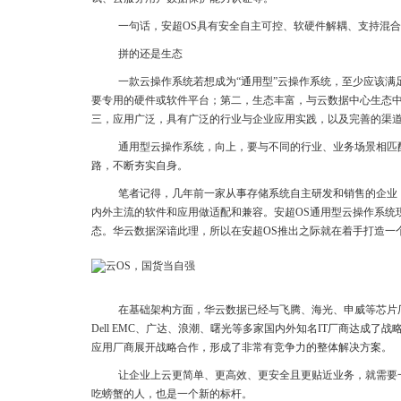
一句话，安超OS具有安全自主可控、软硬件解耦、支持混合
拼的还是生态
一款云操作系统若想成为“通用型”云操作系统，至少应该
要专用的硬件或软件平台；第二，生态丰富，与云数据中心生态
三，应用广泛，具有广泛的行业与企业应用实践，以及完善的渠
通用型云操作系统，向上，要与不同的行业、业务场景相匹
路，不断夯实自身。
笔者记得，几年前一家从事存储系统自主研发和销售的企业
内外主流的软件和应用做适配和兼容。安超OS通用型云操作系统
态。华云数据深谙此理，所以在安超OS推出之际就在着手打造一
在基础架构方面，华云数据已经与飞腾、海光、申威等芯片厂
Dell EMC、广达、浪潮、曙光等多家国内外知名IT厂商达成了
应用厂商展开战略合作，形成了非常有竞争力的整体解决方案。
让企业上云更简单、更高效、更安全且更贴近业务，就需要
吃螃蟹的人，也是一个新的标杆。