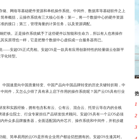
存储、网络等基础硬件资源和单机操作系统、中间件、数据库等基础软件之上
。简单概括，云操作系统有三大核心任务：第一，将一个数据中心的硬件资源
标准的接口；第三，管理海量的计算任务，以及资源调配。
废铜烂铁。正是操作系统赋予了这些硬件以智能和生命力，所以有人也将操作
统其实原理也一样，它是把整个数据中心虚拟成一台服务器而已。
系统——安超OS正式亮相。安超OS是一款具有应用创新特性的轻量级云创新平
数字化转型。
、中国速度向中国质量转变、中国产品向中国品牌转变的历史关键转折期，中
中间件，又怎么少得了具有承上启下作用的操作系统呢？国产云OS具有行业
1
研发和实践经验，拥有包含私有云、公有云、混合云、托管云等在内的全栈
聘请多位院士、行业专家担任产品研发技术顾问。安超OS具有一个云OS必须
2
国内外众多品牌服务器，全面适配国内外芯片、操作系统和中间件，并初步建
3
功能、简单易用的云OS是所有企业用户都迫切想拥有的。安超OS生逢其时。
4