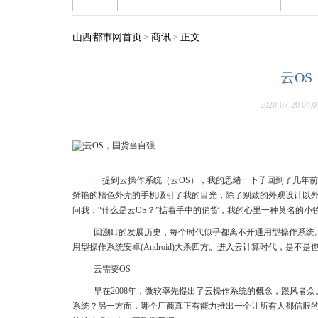
山西都市网首页
商讯
正文
>
>
云O
2020-07-20 04:0
一提到云操作系统（云OS），我的思绪一下子回到了几年
鲜艳的桔色外壳的手机吸引了我的目光，除了别致的外观设计以外
问我：“什么是云OS？”掂着手中的俏货，我的心里一种莫名的小
回溯IT的发展历史，每个时代似乎都离不开通用型操作系统。P
用型操作系统安卓(Android)大杀四方。进入云计算时代，是不
云需要OS
早在2008年，微软率先提出了云操作系统的概念，跟风者
系统？另一方面，哪个厂商真正有能力推出一个让所有人都信服