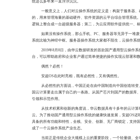
统这么多年来一直浮浮沉沉。
一般意义上，人们对云操作系统的定义是：构架于服务器、
的，用来管理海量的基础硬件、软件资源的云平台综合管理系统
逻辑上整合成一台超级服务器；第二，为云应用软件提供统一、
如果没有操作系统，那么手机、PC、服务器等无异于一堆
系统比喻为神经中枢。服务器操作系统大家都不陌生，云操作系
2019年8月8日，由华云数据研发的首款国产通用型云操作
台，可以帮助政府和企业客户通过简单便捷的操作实现云部署和
偶然？必然！
安超OS在此时亮相，既有必然性，又有偶然性。
从必然性的方面说，中国正处在由中国制造向中国创造转变
国云计算要走出属于自己的一条路。从国产芯片到国产的数据库、
引领和示范作用。
从技术积累和创新的角度说，华云数据具有十多年的云计算
云。为了推动国产通用型云操作系统的健康快速发展，安超OS还
具备的所有功能和特性，全栈、安全、创新、无厂商锁定，支持
成了一个云操作系统产业生态。
当前正是传统企业大规模上云的重要阶段，一个轻量级、全