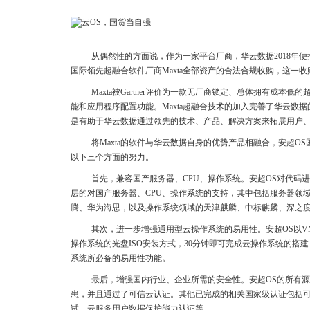
从偶然性的方面说，作为一家平台厂商，华云数据2018年便推
国际领先超融合软件厂商Maxta全部资产的合法合规收购，这一
Maxta被Gartner评价为一款无厂商锁定、总体拥有成
能和应用程序配置功能。Maxta超融合技术的加入完善了华云
是有助于华云数据通过领先的技术、产品、解决方案来拓展用户
将Maxta的软件与华云数据自身的优势产品相融合，安超
以下三个方面的努力。
首先，兼容国产服务器、CPU、操作系统。安超OS对代码
层的对国产服务器、CPU、操作系统的支持，其中包括服务器领
腾、华为海思，以及操作系统领域的天津麒麟、中标麒麟、深之
其次，进一步增强通用型云操作系统的易用性。安超OS以V
操作系统的光盘ISO安装方式，30分钟即可完成云操作系统的
系统所必备的易用性功能。
最后，增强国内行业、企业所需的安全性。安超OS的所有源
患，并且通过了可信云认证。其他已完成的相关国家级认证包括可信
试、云服务用户数据保护能力认证等。