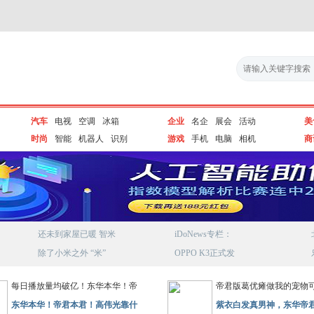
汽车
电视
空调
冰箱
企业
名企
展会
活动
美
时尚
智能
机器人
识别
游戏
手机
电脑
相机
商
还未到家屋已暖 智米
iDoNews专栏：
除了小米之外 “米”
OPPO K3正式发
每日播放量均破亿！东华本华！帝
帝君版葛优瘫做我的宠物
东华本华！帝君本君！高伟光靠什
紫衣白发真男神，东华帝