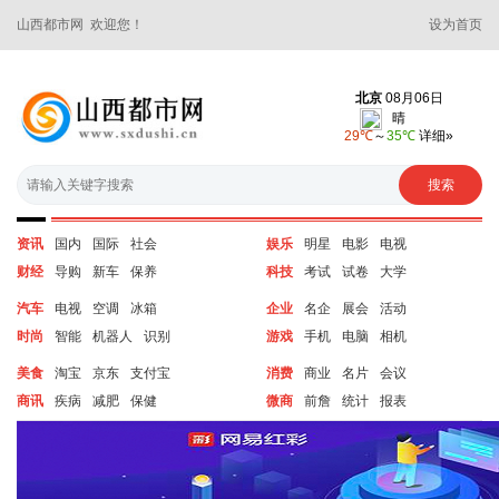
山西都市网 欢迎您！
设为首页
资讯
国内
国际
社会
娱乐
明星
电影
电视
财经
导购
新车
保养
科技
考试
试卷
大学
汽车
电视
空调
冰箱
企业
名企
展会
活动
时尚
智能
机器人
识别
游戏
手机
电脑
相机
美食
淘宝
京东
支付宝
消费
商业
名片
会议
商讯
疾病
减肥
保健
微商
前詹
统计
报表