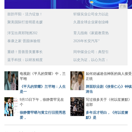
广告
鼓韵平阳・活力绽放！
轩煤实业公司全力以赴
聚美国际打造明星名媛
久愿全球企业家创业峰
洋宝出席郑翔洲202
育儿指南《家庭教育热
泰康之家·晋园体验馆
2026年长安汽车“
重磅！晋善晋美董事长
同华煤业公司：典型引
蓝手科技：以研发精度
以史为证，以心为言：
电视剧《平凡的荣耀》中，兰
如何劝诫迷信神医的病人接受
芊翊
正统
《平凡的荣耀》兰芊翊：人生
牌面职业剧《侠骨仁心》钟镇
是一
涛当
9月15日下午，徐静蕾罕见在
写过很多关于《何以笙箫默》
个
这部
徐静蕾罕晒与黄立行旧照秀恩
多年后才明白，《何以笙箫
爱，
默》是