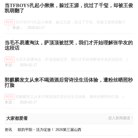
当TFBOYS扎起小揪揪，躲过王源，抗过了千玺，却被王俊
凯萌翻了
时尚
当TFBOYS扎起小揪揪，躲过王源，抗过了千玺，却被王俊凯萌翻了
|
来源：
2020-02-17
当毛不易遭淘汰，萨顶顶被怼哭，我们才开始理解张学友的
这段话
时尚
当毛不易遭淘汰，萨顶顶被怼哭，我们才开始理解张学友的这段话
|
来源：
2020-02-17
郭麒麟发文从来不喝酒酒后背诗没生活体验，遭粉丝晒照秒
打脸
时尚
郭麒麟发文从来不喝酒酒后背诗没生活体验，遭粉丝晒照秒打脸
|
来源：
2020-02-17
进入新闻频道 >
大家都爱看
资讯
|
鼓韵平阳・活力绽放！ 2026第三届山西