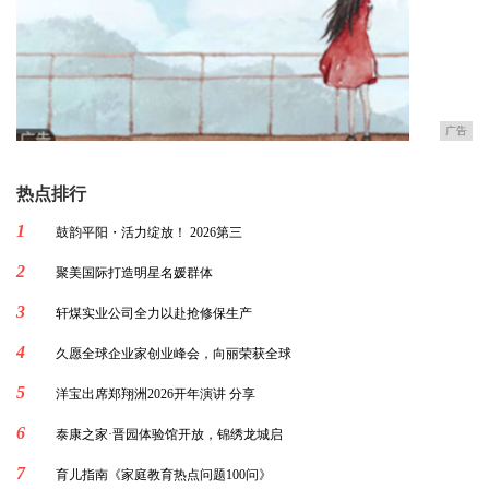
广告
热点排行
1
鼓韵平阳・活力绽放！ 2026第三
2
聚美国际打造明星名媛群体
3
轩煤实业公司全力以赴抢修保生产
4
久愿全球企业家创业峰会，向丽荣获全球
5
洋宝出席郑翔洲2026开年演讲 分享
6
泰康之家·晋园体验馆开放，锦绣龙城启
7
育儿指南《家庭教育热点问题100问》