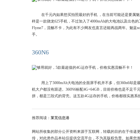
在千元内如果想买拍照最好的手机 ，在当前可能还是要属魅蓝no
样是一款骁龙625手机，不过加入了4000mAh的大电池以及出色
Flyme7，流畅不卡，为此有不少网友也直言还能再战两年。魅蓝no
手。
360N6
用上了5000mAh大电池的全面屏手机并不多，但360n6
机大户都没有跟进。360N6标配4G+64GB，目前价格也是不足千
拼，都是三段式的背壳。这五款4G运存的手机，价格都很实惠系
推荐阅读：
莱芜信息港
网站所收集的部分公开资料来源于互联网，转载的目的在于传递
传，对此类作品本站仅提供交流平台，不为其版权负责。如果您