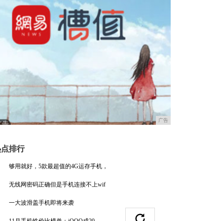
广告
热点排行
够用就好，5款最超值的4G运存手机，
无线网密码正确但是手机连接不上wif
一大波滑盖手机即将来袭