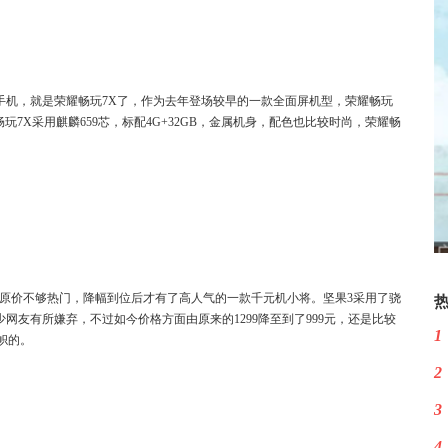
存手机，就是荣耀畅玩7X了，作为去年登场较早的一款全面屏机型，荣耀畅玩
7X采用麒麟659芯，标配4G+32GB，金属机身，配色也比较时尚，荣耀畅
一款原价不够热门，降幅到位后才有了高人气的一款千元机小将。坚果3采用了骁
少网友有所嫌弃，不过如今价格方面由原来的1299降至到了999元，还是比较
1
帜的。
2
3
4