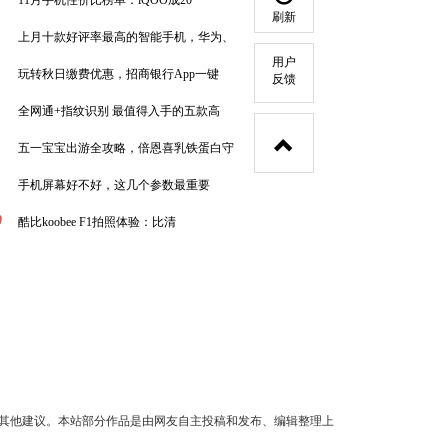
11月手机性价比榜单：iQOO成20
刷新
上月十款好评率最高的智能手机，华为、
用户
玩转秋日缴费优惠，招商银行App一键
反馈
全网通+指纹识别 最值得入手的五款高
五一宝宝出游全攻略，倍恩喜乳铁蛋白守
手机屏幕好不好，这几个参数最重要
0
酷比koobee F1拍照体验：比清
其他建议。本站部分作品是由网友自主投稿和发布、编辑整理上