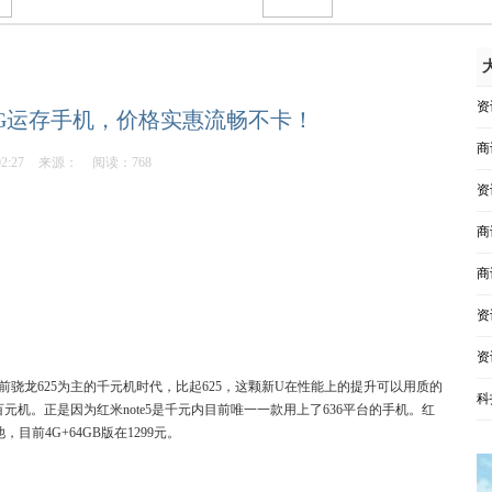
资
4G运存手机，价格实惠流畅不卡！
商
02:27
来源：
阅读：768
资
商
商
资
资
之前骁龙625为主的千元机时代，比起625，这颗新U在性能上的提升可以用质的
科
元机。正是因为红米note5是千元内目前唯一一款用上了636平台的手机。红
，目前4G+64GB版在1299元。