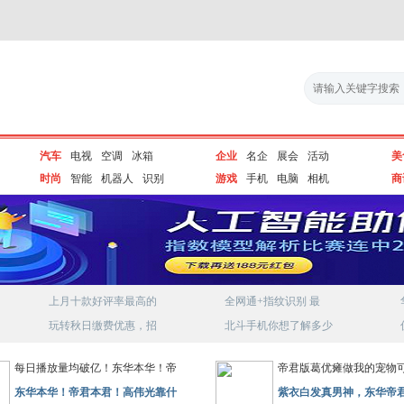
汽车
电视
空调
冰箱
企业
名企
展会
活动
美
时尚
智能
机器人
识别
游戏
手机
电脑
相机
商
上月十款好评率最高的
全网通+指纹识别 最
玩转秋日缴费优惠，招
北斗手机你想了解多少
每日播放量均破亿！东华本华！帝
帝君版葛优瘫做我的宠物
东华本华！帝君本君！高伟光靠什
紫衣白发真男神，东华帝