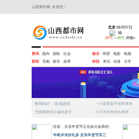
山西都市网 欢迎您！
资讯
国内
国际
社会
娱乐
明星
电影
电视
财经
导购
新车
保养
科技
考试
试卷
大学
够用就好，5款最超值
一大波滑盖手机即将来
无线网密码正确但是手
11月手机性价比榜单
目前，京东年货节正在如火如荼的
年终岁末好礼多 京东年货节买三