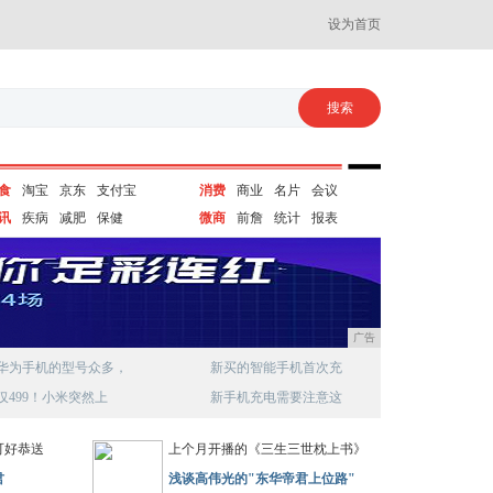
设为首页
食
淘宝
京东
支付宝
消费
商业
名片
会议
讯
疾病
减肥
保健
微商
前詹
统计
报表
广告
华为手机的型号众多，
新买的智能手机首次充
仅499！小米突然上
新手机充电需要注意这
可好恭送
上个月开播的《三生三世枕上书》
君
浅谈高伟光的"东华帝君上位路"