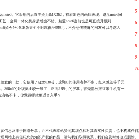
5
te6。它采用的后置主摄为IMX362，有着出色的画质表现。魅蓝note6同
的工艺，金属一体化机身质感也不错。魅蓝note6当前也是可直接升级到
6
te6如今4+64GB版甚至不时就低至999元，不介意传统屏的网友可以考虑入
7
8
9
1
却是最便宜的一款，它使用了骁龙630芯，这颗U的使用者并不多，红米魅蓝等千元
元。360n6的外观就比较一般了，正面5.99寸的屏幕，背壳部分跟红米手机有一
统流畅不卡，你觉得哪款更适合入手？
更多信息及用于网络分享，并不代表本站赞同其观点和对其真实性负责，也不构成任何
发现网站上有侵犯您的知识产权的作品，请与我们取得联系，我们会及时修改或删除。