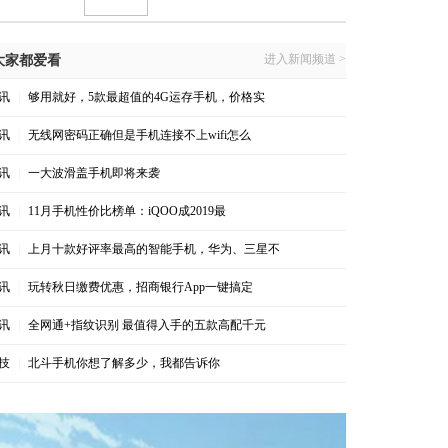
进入新闻频道 >
大家都爱看
讯
|
够用就好，5款最超值的4G运存手机，价格实
讯
|
无线网密码正确但是手机连接不上wifi怎么
讯
|
一大波滑盖手机即将来袭
讯
|
11月手机性价比榜单：iQOO成2019最
讯
|
上月十款好评率最高的智能手机，华为、三星不
讯
|
玩转秋日缴费优惠，招商银行App一键搞定
讯
|
全网通+指纹识别 最值得入手的五款高配千元
技
|
北斗手机你想了解多少，我都告诉你