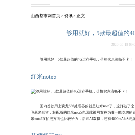
山西都市网首页
资讯
正文
>
>
够用就好，5款最超值的
2020-05-18 09:
够用就好，5款最超值的4G运存手机，价格实惠流畅不卡！
红米note5
国内首款用上骁龙636处理器的就是红米note了，这打破了
飞跃来形容，标配版的红米note5也因此被网友称为唯一能吃鸡的百
米note5在拍照方面也比较给力，后置AI双摄，还有4000mAh大电池