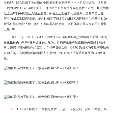
海标配。那么取消了小刘海的全面屏会不会更漂亮？？？图片告诉你！四年磨
一剑的OPPO Find X终于回归！这次给用户带来的惊喜也很赞！首先一块无限接
近全面屏的手机就让人驻足观看，颜值上正面确实无法挑剔。屏幕来自三星6.4
英寸的AMOLED显示屏。屏占比做到了93.8%！所以芯君同时也在想三星S10的
新品可能会更让人捏一把汗！可能屏占比更大，全面屏概念最先发布的可能是
三星S10！
言归正传，OPPO Find X；OPPO Find X的3D结构光模组以及后置1600万
像素摄像头+2000W像素摄像头。最为出彩的特色是将后置摄像头隐藏于机身
里，顶部中间的模块独立活动，在打开摄像头时，OPPO Find X的双轨潜望结构
自动升起，不使用就自动缩回去！另外OPPO Find X的前置摄像头为2500W像
素。
OPPO Find X搭载了3D结构光技术，以及3D人脸识别，安卓8.1系统。高