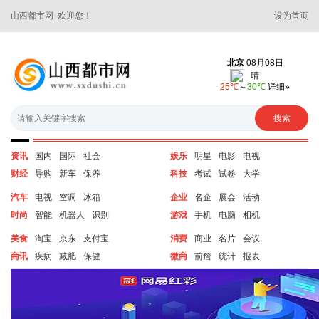
山西都市网 欢迎您！
设为首页
资讯
国内
国际
社会
娱乐
明星
电影
电视
财经
导购
新车
保养
科技
考试
试卷
大学
汽车
电视
空调
冰箱
企业
名企
展会
活动
时尚
智能
机器人
识别
游戏
手机
电脑
相机
美食
淘宝
京东
支付宝
消费
商业
名片
会议
商讯
疾病
减肥
保健
微商
前詹
统计
报表