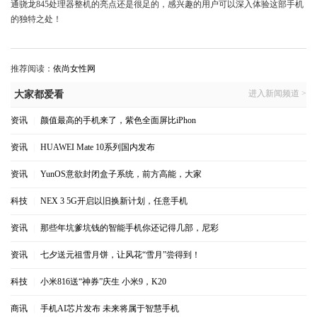
通骁龙845处理器整机的亮点还是很足的，感兴趣的用户可以深入体验这部手机
的独特之处！
推荐阅读：
依尚女性网
进入新闻频道 >
大家都爱看
资讯
|
颜值最高的手机来了，紫色全面屏比iPhon
资讯
|
HUAWEI Mate 10系列国内发布
资讯
|
YunOS意欲封闭盒子系统，前方高能，大家
科技
|
NEX 3 5G开启以旧换新计划，任意手机
资讯
|
那些年坑爹坑钱的智能手机你还记得几部，尼彩
资讯
|
七夕送元祖雪月饼，让风花“雪月”尝得到！
科技
|
小米816送“神券”庆生 小米9，K20
商讯
|
手机AI芯片发布 未来将属于智慧手机