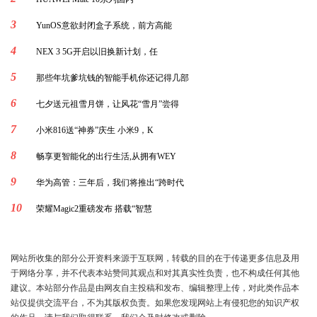
3
YunOS意欲封闭盒子系统，前方高能
4
NEX 3 5G开启以旧换新计划，任
5
那些年坑爹坑钱的智能手机你还记得几部
6
七夕送元祖雪月饼，让风花“雪月”尝得
7
小米816送“神券”庆生 小米9，K
8
畅享更智能化的出行生活,从拥有WEY
9
华为高管：三年后，我们将推出“跨时代
10
荣耀Magic2重磅发布 搭载“智慧
网站所收集的部分公开资料来源于互联网，转载的目的在于传递更多信息及用
于网络分享，并不代表本站赞同其观点和对其真实性负责，也不构成任何其他
建议。本站部分作品是由网友自主投稿和发布、编辑整理上传，对此类作品本
站仅提供交流平台，不为其版权负责。如果您发现网站上有侵犯您的知识产权