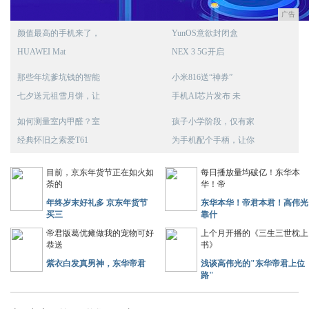
广告
颜值最高的手机来了，
YunOS意欲封闭盒
HUAWEI Mat
NEX 3 5G开启
那些年坑爹坑钱的智能
小米816送“神券”
七夕送元祖雪月饼，让
手机AI芯片发布 未
如何测量室内甲醛？室
孩子小学阶段，仅有家
经典怀旧之索爱T61
为手机配个手柄，让你
目前，京东年货节正在如火如
每日播放量均破亿！东华本
荼的
华！帝
年终岁末好礼多 京东年货节
东华本华！帝君本君！高伟光
买三
靠什
帝君版葛优瘫做我的宠物可好
上个月开播的《三生三世枕上
恭送
书》
紫衣白发真男神，东华帝君
浅谈高伟光的"东华帝君上位
路"