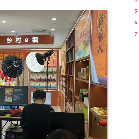
5
6
7