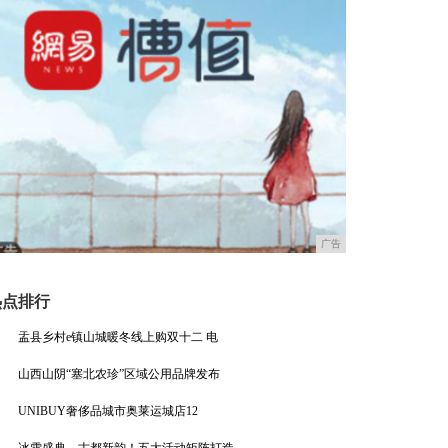
广告
热点排行
盂县乡村e镇山城暖冬线上购双十二 电
山西山阴“塞北农珍”区域公用品牌发布
UNIBUY奢侈品城市奥莱运城店12