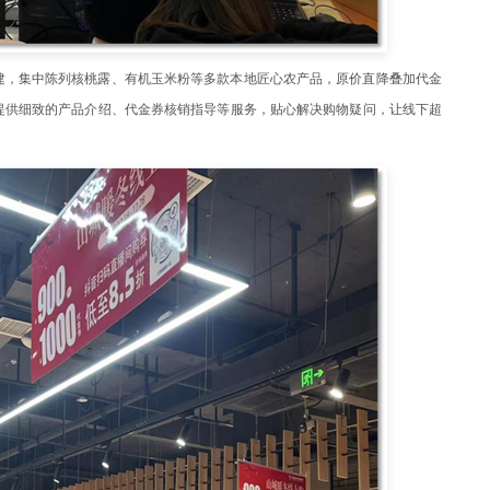
建，集中陈列核桃露、有机玉米粉等多款本地匠心农产品，原价直降叠加代金
提供细致的产品介绍、代金券核销指导等服务，贴心解决购物疑问，让线下超