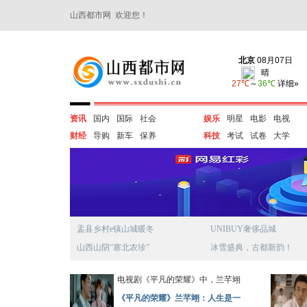
山西都市网 欢迎您！
资讯
国内
国际
社会
娱乐
明星
电影
电视
财经
导购
新车
保养
科技
考试
试卷
大学
盂县乡村e镇山城暖冬
UNIBUY奢侈品城
山西山阴“塞北农珍”
冰雪盛典，古都新韵！
电视剧《平凡的荣耀》中，兰芊翊
《平凡的荣耀》兰芊翊：人生是一