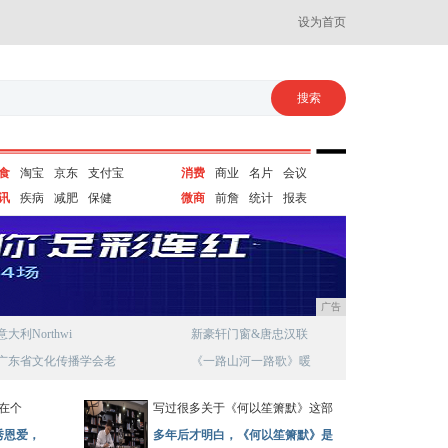
设为首页
食
淘宝
京东
支付宝
消费
商业
名片
会议
讯
疾病
减肥
保健
微商
前詹
统计
报表
广告
意大利Northwi
新豪轩门窗&唐忠汉联
广东省文化传播学会老
《一路山河一路歌》暖
见在个
写过很多关于《何以笙箫默》这部
秀恩爱，
多年后才明白，《何以笙箫默》是