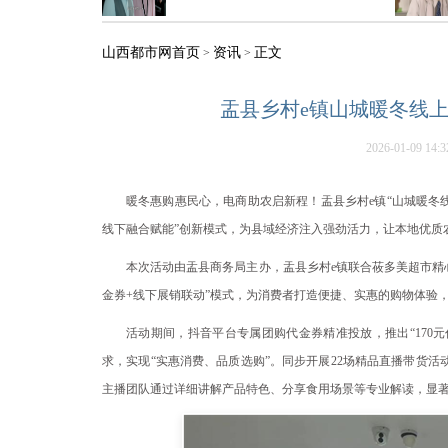
山西都市网首页
资讯
正文
>
>
盂县乡村e镇山城暖冬线
2026-01-09 14:3
暖冬惠购惠民心，电商助农启新程！盂县乡村e镇“山城暖冬
线下融合赋能”创新模式，为县域经济注入强劲活力，让本地优质
本次活动由盂县商务局主办，盂县乡村e镇联合莜多美超市精
金券+线下展销联动”模式，为消费者打造便捷、实惠的购物体验
活动期间，抖音平台专属团购代金券精准投放，推出“170元代20
求，实现“实惠消费、品质选购”。同步开展22场精品直播带货活动
主播团队通过详细讲解产品特色、分享食用场景等专业解读，显