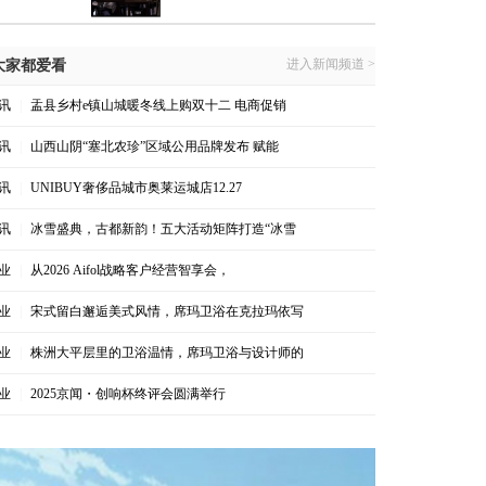
进入新闻频道 >
大家都爱看
讯
|
盂县乡村e镇山城暖冬线上购双十二 电商促销
讯
|
山西山阴“塞北农珍”区域公用品牌发布 赋能
讯
|
UNIBUY奢侈品城市奥莱运城店12.27
讯
|
冰雪盛典，古都新韵！五大活动矩阵打造“冰雪
业
|
从2026 Aifol战略客户经营智享会，
业
|
宋式留白邂逅美式风情，席玛卫浴在克拉玛依写
业
|
株洲大平层里的卫浴温情，席玛卫浴与设计师的
业
|
2025京闻・创响杯终评会圆满举行