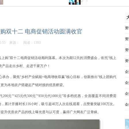
资
上购双十二 电商促销活动圆满收官
资
2:55
来源：
阅读：1393
资
线上购”双十二电商促销活动顺利落幕。本次为期12天的消费盛会，依托“线上
资
农产品走出乡村、走进千家万户！
企
心承办，聚焦“乡村产业赋能+电商增收双赢”核心目标，创新推出“线上团购代
企
，更为本地农户搭建起产销对接的优质桥梁。
企
0元”“425元代500元”“850元代1000元”等多档优惠，全面覆盖不同消费需
，累计开播时长116小时，吸引超40万人次在线观看，点赞量突破100万次。
企
著提升优质农产品的线上曝光度与认可度，赢得广大网友广泛青睐。