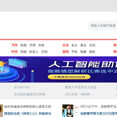
汽车
电视
空调
冰箱
企业
名企
展会
活动
美
时尚
智能
机器人
识别
游戏
手机
电脑
相机
商
从2026 Aifo
株洲大平层里的卫浴温
宋式留白邂逅美式风情
2025京闻・创响杯
如何劝诫迷信神医的病人接受正统
9月15日下午，徐静蕾罕
牌面职业剧《侠骨仁心》钟镇涛当
徐静蕾罕晒与黄立行旧照