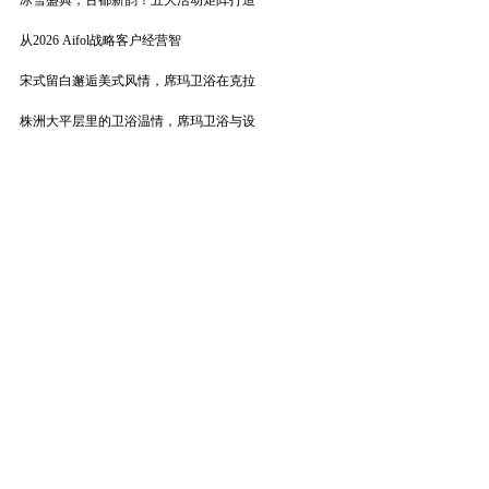
冰雪盛典，古都新韵！五大活动矩阵打造
从2026 Aifol战略客户经营智
宋式留白邂逅美式风情，席玛卫浴在克拉
株洲大平层里的卫浴温情，席玛卫浴与设