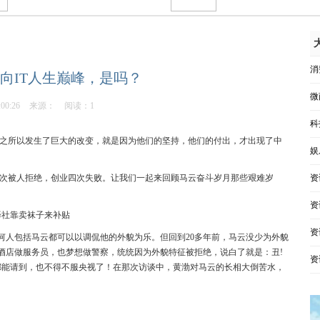
消
向IT人生巅峰，是吗？
微
:00:26
来源：
阅读：1
科
活之所以发生了巨大的改变，就是因为他们的坚持，他们的付出，才出现了中
娱
次被人拒绝，创业四次失败。让我们一起来回顾马云奋斗岁月那些艰难岁
资
资
译社靠卖袜子来补贴
资
何人包括马云都可以以调侃他的外貌为乐。但回到20多年前，马云没少为外貌
酒店做服务员，也梦想做警察，统统因为外貌特征被拒绝，说白了就是：丑!
资
都能请到，也不得不服央视了！在那次访谈中，黄渤对马云的长相大倒苦水，