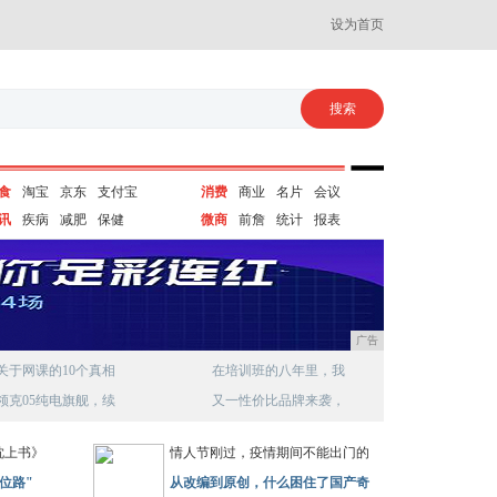
设为首页
食
淘宝
京东
支付宝
消费
商业
名片
会议
讯
疾病
减肥
保健
微商
前詹
统计
报表
广告
关于网课的10个真相
在培训班的八年里，我
领克05纯电旗舰，续
又一性价比品牌来袭，
枕上书》
情人节刚过，疫情期间不能出门的
位路"
从改编到原创，什么困住了国产奇