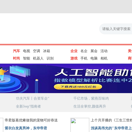
汽车
电视
空调
冰箱
企业
名企
展会
活动
美
时尚
智能
机器人
识别
游戏
手机
电脑
相机
商
功夫汽车丨合资车企“
千亿市场，紫燕百味鸡
全新Jeep⁺指南者
生活全掌控,颜值再升
帝君版葛优瘫做我的宠物可好恭送
上个月开播的《三生三世
紫衣白发真男神，东华帝君
浅谈高伟光的"东华帝君上