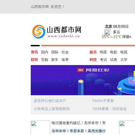
山西都市网 欢迎您！
资讯
国内
国际
社会
娱乐
明星
电影
电视
财经
导购
新车
保养
科技
考试
试卷
大学
是坚持让他们走向IT
Firefox不更新
小米有品上架智能新风
3分钟看懂：供应链金
每日播放量均破亿！东华本华！帝
东华本华！帝君本君！高伟光靠什