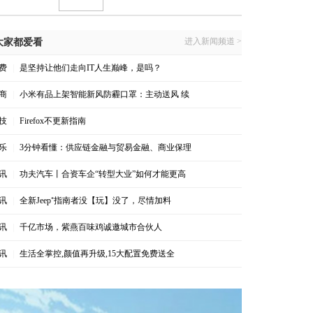
进入新闻频道 >
大家都爱看
费
|
是坚持让他们走向IT人生巅峰，是吗？
商
|
小米有品上架智能新风防霾口罩：主动送风 续
技
|
Firefox不更新指南
乐
|
3分钟看懂：供应链金融与贸易金融、商业保理
讯
|
功夫汽车丨合资车企“转型大业”如何才能更高
讯
|
全新Jeep⁺指南者没【玩】没了，尽情加料
讯
|
千亿市场，紫燕百味鸡诚邀城市合伙人
讯
|
生活全掌控,颜值再升级,15大配置免费送全