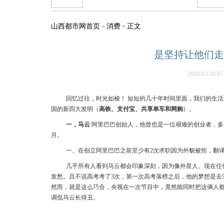
山西都市网首页
消费
正文
>
>
是坚持让他们走
2020-03-28 07
回忆过往，时光如梭！ 短短的几十年时间里面，我们的生
国的新四大发明（
高铁、支付宝、共享单车和网购
）。
一，马云
阿里巴巴创始人，他曾也是一位艰难的创业者，多
月。
一、在创立阿里巴巴之前至少有2次求职因为外貌被拒，翻
几乎所有人看到马云都会印象深刻，因为像外星人。现在任
发愁。且不说高考考了3次，第一次高考落榜之后，他的梦想是去
然而，就是这么巧合，央视在一次节目中，竟然能同时把这俩人
调侃马云长得丑。