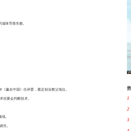
的滋味导致失败。
。同年《赢在中国》任评委，奠定创业教父地位。
1
技术但要会判断技术。
2
领域。
3
诞生。
4