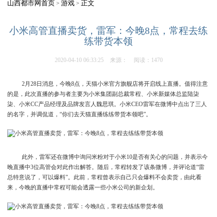
山西都市网首页
游戏
正文
>
>
小米高管直播卖货，雷军：今晚8点，常程去练
练带货本领
2020-04-10 06:33:25
来源：
阅读：1470
2月28日消息，今晚8点，天猫小米官方旗舰店将开启线上直播。值得注意
的是，此次直播的参与者主要为小米集团副总裁常程、小米新媒体总监陆柒
柒、小米CC产品经理及品牌发言人魏思琪。小米CEO雷军在微博中点出了三人
的名字，并调侃道，“你们去天猫直播练练带货本领吧”。
此外，雷军还在微博中询问米粉对于小米10是否有关心的问题，并表示今
晚直播中3位高管会对此作出解答。随后，常程转发了该条微博，并评论道“雷
总特意说了，可以爆料”。此前，常程曾表示自己只会爆料不会卖货，由此看
来，今晚的直播中常程可能会透露一些小米公司的新企划。