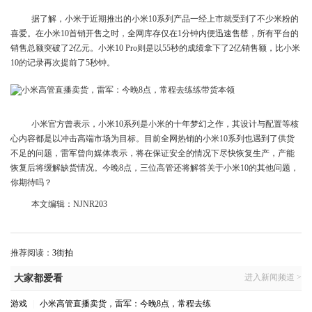
据了解，小米于近期推出的小米10系列产品一经上市就受到了不少米粉的
喜爱。在小米10首销开售之时，全网库存仅在1分钟内便迅速售罄，所有平台的
销售总额突破了2亿元。小米10 Pro则是以55秒的成绩拿下了2亿销售额，比小米
10的记录再次提前了5秒钟。
小米官方曾表示，小米10系列是小米的十年梦幻之作，其设计与配置等核
心内容都是以冲击高端市场为目标。目前全网热销的小米10系列也遇到了供货
不足的问题，雷军曾向媒体表示，将在保证安全的情况下尽快恢复生产，产能
恢复后将缓解缺货情况。今晚8点，三位高管还将解答关于小米10的其他问题，
你期待吗？
本文编辑：NJNR203
推荐阅读：
3街拍
进入新闻频道 >
大家都爱看
游戏
|
小米高管直播卖货，雷军：今晚8点，常程去练