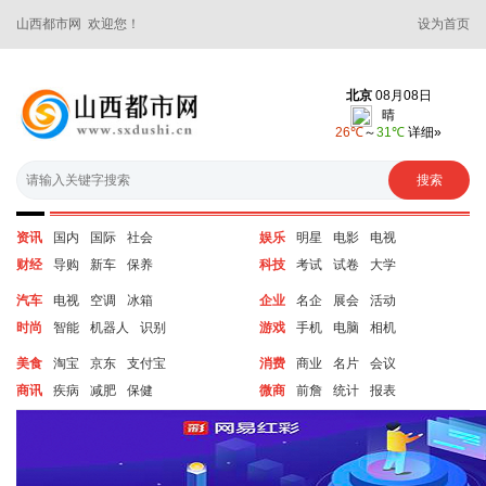
山西都市网 欢迎您！
设为首页
资讯
国内
国际
社会
娱乐
明星
电影
电视
财经
导购
新车
保养
科技
考试
试卷
大学
汽车
电视
空调
冰箱
企业
名企
展会
活动
时尚
智能
机器人
识别
游戏
手机
电脑
相机
美食
淘宝
京东
支付宝
消费
商业
名片
会议
商讯
疾病
减肥
保健
微商
前詹
统计
报表