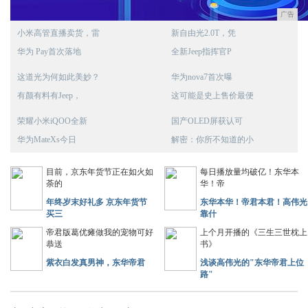
广告
小米高管直播卖货，雷
新自由光2.0T，凭
华为 Pay首次落地
全新Jeep指挥官P
这道光为何如此美妙？
华为nova7首次曝
有颜有料有Jeep，
这可能是史上售价最便
荣耀小米iQOO全新
国产OLED屏获认可
华为MateXs今日
解密：你所不知道的小
目前，京东年货节正在如火如
每日播放量均破亿！东华本
荼的
华！帝
年终岁末好礼多 京东年货节
东华本华！帝君本君！高伟光
买三
靠什
帝君版葛优瘫做我的宠物可好
上个月开播的《三生三世枕上
恭送
书》
紫衣白发真男神，东华帝君
浅谈高伟光的"东华帝君上位
路"