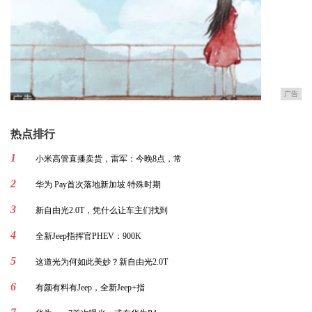
广告
热点排行
1
小米高管直播卖货，雷军：今晚8点，常
2
华为 Pay首次落地新加坡 特殊时期
3
新自由光2.0T，凭什么让车主们找到
4
全新Jeep指挥官PHEV：900K
5
这道光为何如此美妙？新自由光2.0T
6
有颜有料有Jeep，全新Jeep+指