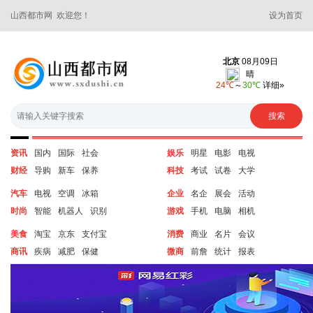
山西都市网 欢迎您！
设为首页
资讯
国内
国际
社会
娱乐
明星
电影
电视
财经
导购
新车
保养
科技
考试
试卷
大学
汽车
电视
空调
冰箱
企业
名企
展会
活动
时尚
智能
机器人
识别
游戏
手机
电脑
相机
美食
淘宝
京东
支付宝
消费
商业
名片
会议
商讯
疾病
减肥
保健
微商
前詹
统计
报表