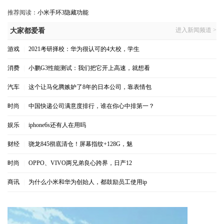
推荐阅读：
小米手环3隐藏功能
进入新闻频道 >
大家都爱看
游戏
|
2021考研择校：华为很认可的4大校，学生
消费
|
小鹏G3性能测试：我们把它开上高速，就想看
汽车
|
这个让马化腾嫉妒了8年的日本公司，靠表情包
时尚
|
中国快递公司满意度排行，谁在你心中排第一？
娱乐
|
iphone6s还有人在用吗
财经
|
骁龙845彻底清仓！屏幕指纹+128G，魅
时尚
|
OPPO、VIVO两兄弟良心跨界，日产12
商讯
|
为什么小米和华为创始人，都鼓励员工使用ip