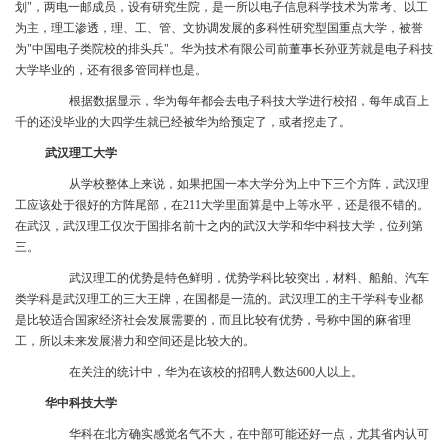
划"，两电一邮成员，设有研究生院，是一所以电子信息科学技术为常考、以工
为主，理工渗透，理、工、管、文协调发展的多科性研究型国重点大学，被誉
为"中国电子类院校的排头兵"。华为技术有限公司前董事长孙亚芳就是电子科技
大学毕业的，还有很多管同样也是。
根据数据显示，华为每年都会去电子科技大学进行校招，每年成百上
千的还没毕业的大四学生就已经被华为给预定了，或者挖走了。
武汉理工大学
从学校整体上来说，如果把国一本大学分为上中下三个方阵，武汉理
工应该处于很好的方阵尾部，在211大学里面算是中上等水平，还是很不错的。
在武汉，武汉理工仅次于国排名前十之内的武汉大学和华中科技大学，位列第
三。
武汉理工的优势是特色鲜明，优势学科比较突出，材料、船舶、汽车
类学科是武汉理工的三大王牌，在国都是一流的。武汉理工的主干学科专业都
是比较适合国家经济社会发展需要的，而且比较有优势，号称中国的麻省理
工，所以未来发展潜力和空间还是比较大的。
在关注的统计中，华为在该校的招聘人数达600人以上。
华中科技大学
华科在北方确实感觉名气不大，在中部可能还好一点，尤其省内认可