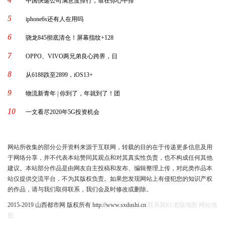
中国快递公司满意度排行，谁在你心中排
5
iphone6s还有人在用吗
6
骁龙845彻底清仓！屏幕指纹+128
7
OPPO、VIVO两兄弟良心跨界，日
8
从6188跌至2899，iOS13+
9
物流新青年 | 你到了，年就到了！团
10
一文看尽2020年5G投资机会
网站所收集的部分公开资料来源于互联网，转载的目的在于传递更多信息及用
于网络分享，并不代表本站赞同其观点和对其真实性负责，也不构成任何其他
建议。本站部分作品是由网友自主投稿和发布、编辑整理上传，对此类作品本
站仅提供交流平台，不为其版权负责。如果您发现网站上有侵犯您的知识产权
的作品，请与我们取得联系，我们会及时修改或删除。
2015-2019 山西都市网 版权所有 http://www.sxdushi.cn
联系我们
老版地图
网站地
图