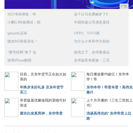
广告
2021考研择校：华
这个让马化腾嫉妒了8
小鹏G3性能测试：我
中国快递公司满意度排
iphone6s还有
OPPO、VIVO两
骁龙845彻底清仓！
为什么小米和华为创始
“携号转网”来了 说
疫情之下，全球奢侈品
使用iPhone解锁
全球超富有家族：三兄
目前，京东年货节正在如火如
每日播放量均破亿！东华本
荼的
华！帝
年终岁末好礼多 京东年货节
东华本华！帝君本君！高伟光
买三
靠什
帝君版葛优瘫做我的宠物可好
上个月开播的《三生三世枕上
恭送
书》
紫衣白发真男神，东华帝君
浅谈高伟光的"东华帝君上位
路"