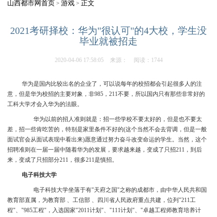
山西都市网首页
游戏
正文
>
>
2021考研择校：华为"很认可"的4大校，学生没
毕业就被招走
2020-04-06 17:58:05
来源：
阅读：1744
华为是国内比较出名的企业了，可以说每年的校招都会引起很多人的注
意，但是华为校招的主要对象，非985，211不要，所以国内只有那些非常好的
工科大学才会入华为的法眼。
华为以前的招人准则就是：招一些学校不要太好的，但是也不要太
差，招一些肯吃苦的，特别是家里条件不好的(这个当然不会去背调，但是一般
面试官会从面试表现中看出来)愿意通过努力奋斗改变命运的学生。当然，这个
招聘准则在一届一届中随着华为的发展，要求越来越，变成了只招211，到后
来，变成了只招部分211，很多211是慎招。
电子科技大学
电子科技大学坐落于有"天府之国"之称的成都市，由中华人民共和国
教育部直属，为教育部 、工信部 、四川省人民政府重点共建，位列"211工
程"、"985工程"，入选国家"2011计划"、"111计划"、"卓越工程师教育培养计