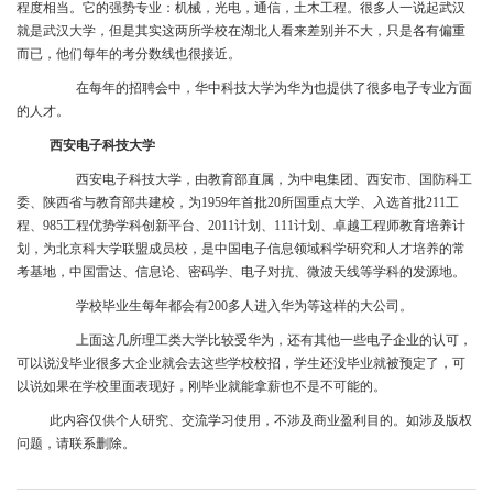
程度相当。它的强势专业：机械，光电，通信，土木工程。很多人一说起武汉
就是武汉大学，但是其实这两所学校在湖北人看来差别并不大，只是各有偏重
而已，他们每年的考分数线也很接近。
在每年的招聘会中，华中科技大学为华为也提供了很多电子专业方面
的人才。
西安电子科技大学
西安电子科技大学，由教育部直属，为中电集团、西安市、国防科工
委、陕西省与教育部共建校，为1959年首批20所国重点大学、入选首批211工
程、985工程优势学科创新平台、2011计划、111计划、卓越工程师教育培养计
划，为北京科大学联盟成员校，是中国电子信息领域科学研究和人才培养的常
考基地，中国雷达、信息论、密码学、电子对抗、微波天线等学科的发源地。
学校毕业生每年都会有200多人进入华为等这样的大公司。
上面这几所理工类大学比较受华为，还有其他一些电子企业的认可，
可以说没毕业很多大企业就会去这些学校校招，学生还没毕业就被预定了，可
以说如果在学校里面表现好，刚毕业就能拿薪也不是不可能的。
此内容仅供个人研究、交流学习使用，不涉及商业盈利目的。如涉及版权
问题，请联系删除。