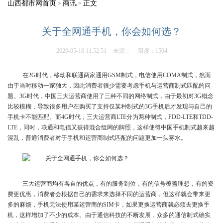
山西都市网首页
商讯
正文
>
>
关于全网通手机，你会如何选？
2020-05-18 11:52:51
来源：
阅读：1504
在2G时代，移动和联通两家通用GSM制式，电信使用CDMA制式，然而
由于当时移动一家独大，因此消费者很少需要考虑手机与运营商制式匹配的问
题。3G时代，中国三大运营商使用了三种不同的网络制式，由于最初对3G概念
比较模糊，导致很多用户在购买了支持仅某种制式的3G手机后才发现与自己的
手机卡不能匹配。而4G时代，三大运营商LTE分为两种制式，FDD-LTE和TDD-
LTE，同时，联通和电信又获得混合组网的牌照，这样使得中国手机制式越来越
混乱，普通消费者对于手机和运营商制式匹配的问题更加一头雾水。
三大运营商均有各自的优点，有的服务到位，有的信号覆盖理想，有的资
费更优惠，消费者会根据自己的需求来选择不同的运营商，但这样就会带来更
多的麻烦，手机无法使用某运营商的SIM卡，如果更换运营商就必须去更换手
机，这样增加了不少的成本。由于通信科技的不断发展，众多的通信制式确实