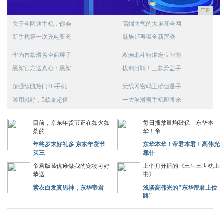
广告
关于全网通手机，你会
高端大气的大屏幕全网
新手机第一次充电要充
魅族17再曝全新渲染
华为首款滑盖全面屏手
双频北斗精准定位智能
黑鲨官方送真心：黑鲨
拔剑出鞘！三款滑盖手
超强续航热门4G手机
无线网密码正确但是手
够用就好，5款最超值
一大波滑盖手机即将来
目前，京东年货节正在如火如
每日播放量均破亿！东华本
荼的
华！帝
年终岁末好礼多 京东年货节
东华本华！帝君本君！高伟光
买三
靠什
帝君版葛优瘫做我的宠物可好
上个月开播的《三生三世枕上
恭送
书》
紫衣白发真男神，东华帝君
浅谈高伟光的"东华帝君上位
路"