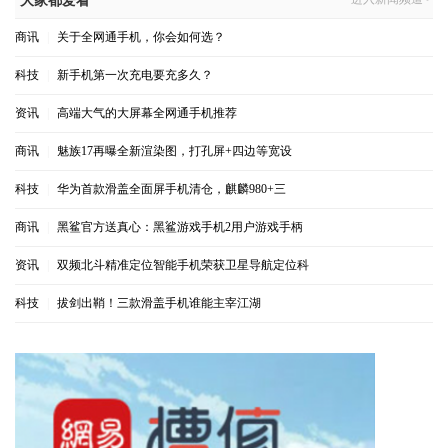
大家都爱看
商讯
|
关于全网通手机，你会如何选？
科技
|
新手机第一次充电要充多久？
资讯
|
高端大气的大屏幕全网通手机推荐
商讯
|
魅族17再曝全新渲染图，打孔屏+四边等宽设
科技
|
华为首款滑盖全面屏手机清仓，麒麟980+三
商讯
|
黑鲨官方送真心：黑鲨游戏手机2用户游戏手柄
资讯
|
双频北斗精准定位智能手机荣获卫星导航定位科
科技
|
拔剑出鞘！三款滑盖手机谁能主宰江湖