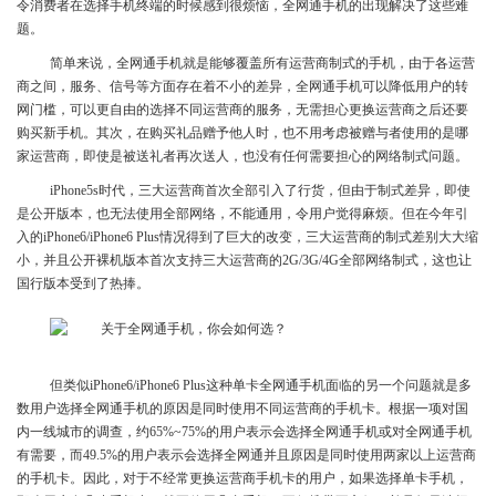
令消费者在选择手机终端的时候感到很烦恼，全网通手机的出现解决了这些难
题。
简单来说，全网通手机就是能够覆盖所有运营商制式的手机，由于各运营
商之间，服务、信号等方面存在着不小的差异，全网通手机可以降低用户的转
网门槛，可以更自由的选择不同运营商的服务，无需担心更换运营商之后还要
购买新手机。其次，在购买礼品赠予他人时，也不用考虑被赠与者使用的是哪
家运营商，即使是被送礼者再次送人，也没有任何需要担心的网络制式问题。
iPhone5s时代，三大运营商首次全部引入了行货，但由于制式差异，即使
是公开版本，也无法使用全部网络，不能通用，令用户觉得麻烦。但在今年引
入的iPhone6/iPhone6 Plus情况得到了巨大的改变，三大运营商的制式差别大大缩
小，并且公开裸机版本首次支持三大运营商的2G/3G/4G全部网络制式，这也让
国行版本受到了热捧。
但类似iPhone6/iPhone6 Plus这种单卡全网通手机面临的另一个问题就是多
数用户选择全网通手机的原因是同时使用不同运营商的手机卡。根据一项对国
内一线城市的调查，约65%~75%的用户表示会选择全网通手机或对全网通手机
有需要，而49.5%的用户表示会选择全网通并且原因是同时使用两家以上运营商
的手机卡。因此，对于不经常更换运营商手机卡的用户，如果选择单卡手机，