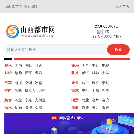
山西都市网 欢迎您！
设为首页
资讯
国内
国际
社会
娱乐
明星
电影
电视
财经
导购
新车
保养
科技
考试
试卷
大学
汽车
电视
空调
冰箱
企业
名企
展会
活动
时尚
智能
机器人
识别
游戏
手机
电脑
相机
美食
淘宝
京东
支付宝
消费
商业
名片
会议
商讯
疾病
减肥
保健
微商
前詹
统计
报表