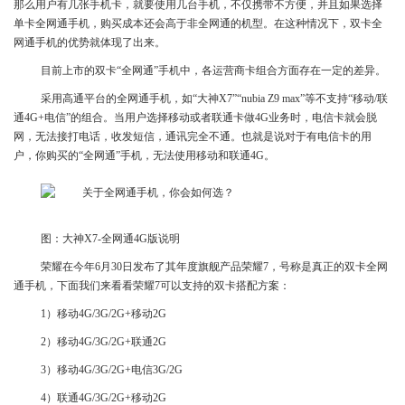
那么用户有几张手机卡，就要使用几台手机，不仅携带不方便，并且如果选择
单卡全网通手机，购买成本还会高于非全网通的机型。在这种情况下，双卡全
网通手机的优势就体现了出来。
目前上市的双卡“全网通”手机中，各运营商卡组合方面存在一定的差异。
采用高通平台的全网通手机，如“大神X7”“nubia Z9 max”等不支持“移动/联
通4G+电信”的组合。当用户选择移动或者联通卡做4G业务时，电信卡就会脱
网，无法接打电话，收发短信，通讯完全不通。也就是说对于有电信卡的用
户，你购买的“全网通”手机，无法使用移动和联通4G。
图：大神X7-全网通4G版说明
荣耀在今年6月30日发布了其年度旗舰产品荣耀7，号称是真正的双卡全网
通手机，下面我们来看看荣耀7可以支持的双卡搭配方案：
1）移动4G/3G/2G+移动2G
2）移动4G/3G/2G+联通2G
3）移动4G/3G/2G+电信3G/2G
4）联通4G/3G/2G+移动2G